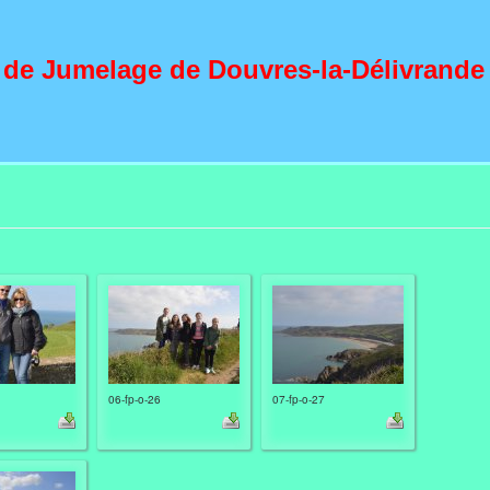
 de Jumelage de Douvres-la-Délivrande
06-fp-o-26
07-fp-o-27