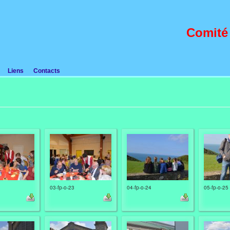
Comité
Liens
Contacts
03-fp-o-23
04-fp-o-24
05-fp-o-25