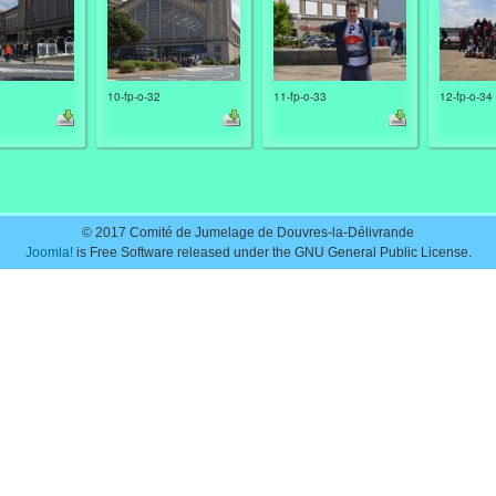
10-fp-o-32
11-fp-o-33
12-fp-o-34
© 2017 Comité de Jumelage de Douvres-la-Délivrande
Joomla!
is Free Software released under the GNU General Public License.