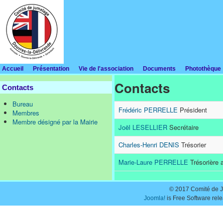
Accueil
Présentation
Vie de l'association
Documents
Photothèque
Contacts
Contacts
Bureau
Frédéric PERRELLE
Président
Membres
Membre désigné par la Mairie
Joël LESELLIER
Secrétaire
Charles-Henri DENIS
Trésorier
Marie-Laure PERRELLE
Trésorière 
© 2017 Comité de J
Joomla!
is Free Software rel